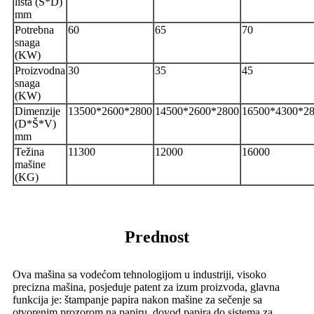
lista (Š*D)
mm
Potrebna
60
65
70
snaga
(KW)
Proizvodna
30
35
45
snaga
(KW)
Dimenzije
13500*2600*2800
14500*2600*2800
16500*4300*2
(D*Š*V)
mm
Težina
11300
12000
16000
mašine
(KG)
Prednost
Ova mašina sa vodećom tehnologijom u industriji, visoko
precizna mašina, posjeduje patent za izum proizvoda, glavna
funkcija je: štampanje papira nakon mašine za sečenje sa
otvorenim prozorom na papiru, dovod papira do sistema za