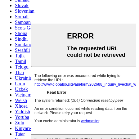
Slovak
Slovenian
Somali
Samoan
Scots Gaelic
Shona
Sindhi
Sundanese
Swahili
Tajik
Tamil
Telugu
Thai
Ukrainian
Urdu
Uzbek
Vietnamese
Welsh
Xhosa
Yiddish
Yoruba
Zulu
Kinyarwanda
Tatar