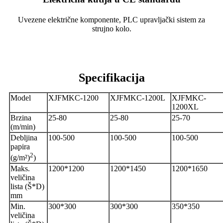
Uvezene električne komponente, PLC upravljački sistem za
strujno kolo.
Specifikacija
Model
XJFMKC-1200
XJFMKC-1200L
XJFMKC-
1200XL
Brzina
25-80
25-80
25-70
(m/min)
Debljina
100-500
100-500
100-500
papira
2
(g/m²)
)
Maks.
1200*1200
1200*1450
1200*1650
veličina
lista (Š*D)
mm
Min.
300*300
300*300
350*350
veličina