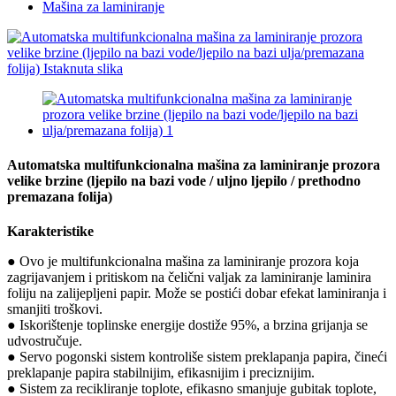
Mašina za laminiranje
Automatska multifunkcionalna mašina za laminiranje prozora
velike brzine (ljepilo na bazi vode / uljno ljepilo / prethodno
premazana folija)
Karakteristike
● Ovo je multifunkcionalna mašina za laminiranje prozora koja
zagrijavanjem i pritiskom na čelični valjak za laminiranje laminira
foliju na zalijepljeni papir. Može se postići dobar efekat laminiranja i
smanjiti troškovi.
● Iskorištenje toplinske energije dostiže 95%, a brzina grijanja se
udvostručuje.
● Servo pogonski sistem kontroliše sistem preklapanja papira, čineći
preklapanje papira stabilnijim, efikasnijim i preciznijim.
● Sistem za recikliranje toplote, efikasno smanjuje gubitak toplote,