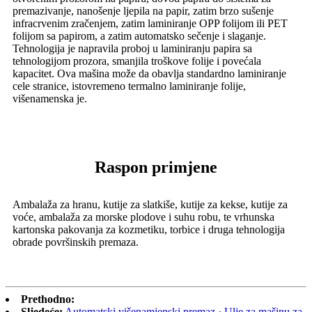
premazivanje, nanošenje ljepila na papir, zatim brzo sušenje
infracrvenim zračenjem, zatim laminiranje OPP folijom ili PET
folijom sa papirom, a zatim automatsko sečenje i slaganje.
Tehnologija je napravila proboj u laminiranju papira sa
tehnologijom prozora, smanjila troškove folije i povećala
kapacitet. Ova mašina može da obavlja standardno laminiranje
cele stranice, istovremeno termalno laminiranje folije,
višenamenska je.
Raspon primjene
Ambalaža za hranu, kutije za slatkiše, kutije za kekse, kutije za
voće, ambalaža za morske plodove i suhu robu, te vrhunska
kartonska pakovanja za kozmetiku, torbice i druga tehnologija
obrade površinskih premaza.
Prethodno:
Sljedeće:
Automatski višenamjenski premaz · Ulje za mašinu za