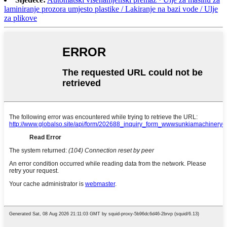
laminiranje prozora umjesto plastike / Lakiranje na bazi vode / Ulje
za plikove