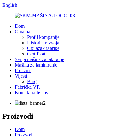
English
Dom
O nama
Profil kompanije
Historija razvoja
Obilazak fabrike
Certifikat
Serija mašina za lakiranje
Mašina za laminiranje
Preuzmi
Vijesti
Blog
Fabrička VR
Kontaktirajte nas
Proizvodi
Dom
Proizvodi