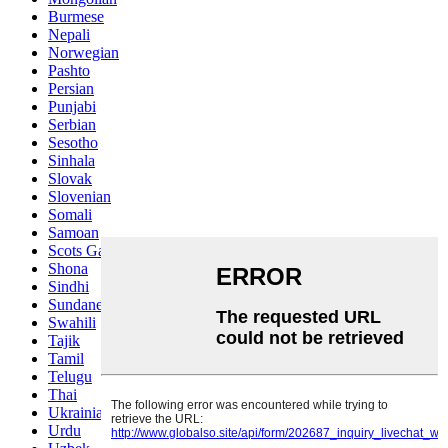
Burmese
Nepali
Norwegian
Pashto
Persian
Punjabi
Serbian
Sesotho
Sinhala
Slovak
Slovenian
Somali
Samoan
Scots Gaelic
Shona
Sindhi
Sundanese
Swahili
Tajik
Tamil
Telugu
Thai
Ukrainian
Urdu