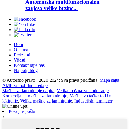
Automatska multifunkcionalna
zavjesa velike brzine...
Dom
O nama
Proizvodi
Vijesti
Kontaktirajte nas
Najbolji blog
© Autorsko pravo - 2020-2024: Sva prava pridržana.
Mapa sajta
-
AMP za mobilne uređaje
Mašina za laminiranje papira
,
Velika mašina za laminiranje
,
Komercijalna mašina za laminiranje
,
Mašina za tačkasto UV
lakiranje
,
Velika mašina za laminiranje
,
Industrijski laminator
,
Pošalji e-poštu
x