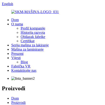
English
Dom
O nama
Profil kompanije
Historija razvoja
Obilazak fabrike
Certifikat
Serija mašina za lakiranje
Mašina za laminiranje
Preuzmi
Vijesti
Blog
Fabrička VR
Kontaktirajte nas
Proizvodi
Dom
Proizvodi