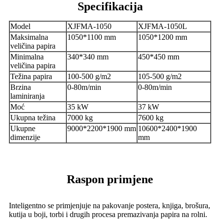
Specifikacija
Model
XJFMA-1050
XJFMA-1050L
Maksimalna
1050*1100 mm
1050*1200 mm
veličina papira
Minimalna
340*340 mm
450*450 mm
veličina papira
Težina papira
100-500 g/m2
105-500 g/m2
Brzina
0-80m/min
0-80m/min
laminiranja
Moć
35 kW
37 kW
Ukupna težina
7000 kg
7600 kg
Ukupne
9000*2200*1900 mm
10600*2400*1900
dimenzije
mm
Raspon primjene
Inteligentno se primjenjuje na pakovanje postera, knjiga, brošura,
kutija u boji, torbi i drugih procesa premazivanja papira na rolni.