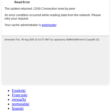
Engleski
Francuski
njemački
portugalski
španski