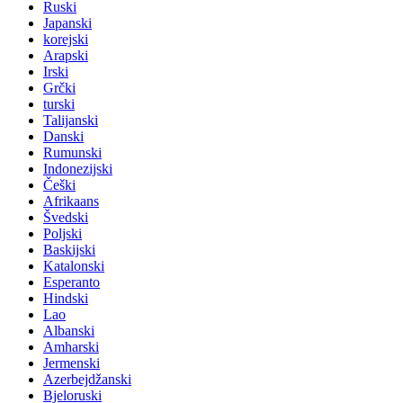
Ruski
Japanski
korejski
Arapski
Irski
Grčki
turski
Talijanski
Danski
Rumunski
Indonezijski
Češki
Afrikaans
Švedski
Poljski
Baskijski
Katalonski
Esperanto
Hindski
Lao
Albanski
Amharski
Jermenski
Azerbejdžanski
Bjeloruski