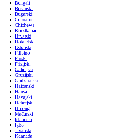
Bengali
Bosanski
Bugarski
Cebuano
Chichewa
Korzikanac
Hrvatski
Holandski
Estonski
Filipino
Finski
Frizijski
Galicijski
Gruzijski
Gudžaratski
Haićanski
Hausa
Havajski
Hebrejski
Hmong
Mađarski
Islandski
Igbo
Javanski
Kannada