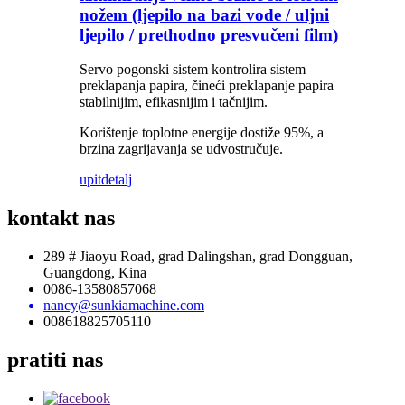
nožem (ljepilo na bazi vode / uljni
ljepilo / prethodno presvučeni film)
Servo pogonski sistem kontrolira sistem
preklapanja papira, čineći preklapanje papira
stabilnijim, efikasnijim i tačnijim.
Korištenje toplotne energije dostiže 95%, a
brzina zagrijavanja se udvostručuje.
upit
detalj
kontakt
nas
289 # Jiaoyu Road, grad Dalingshan, grad Dongguan,
Guangdong, Kina
0086-13580857068
nancy@sunkiamachine.com
008618825705110
pratiti
nas