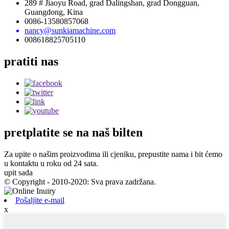
289 # Jiaoyu Road, grad Dalingshan, grad Dongguan,
Guangdong, Kina
0086-13580857068
nancy@sunkiamachine.com
008618825705110
pratiti
nas
pretplatite se
na naš bilten
Za upite o našim proizvodima ili cjeniku, prepustite nama i bit ćemo
u kontaktu u roku od 24 sata.
upit sada
© Copyright - 2010-2020: Sva prava zadržana.
Pošaljite e-mail
x