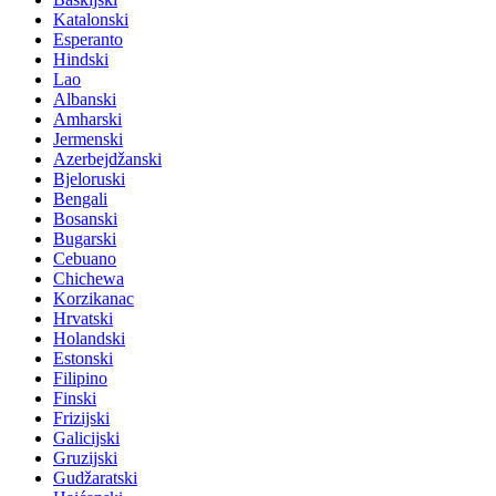
Katalonski
Esperanto
Hindski
Lao
Albanski
Amharski
Jermenski
Azerbejdžanski
Bjeloruski
Bengali
Bosanski
Bugarski
Cebuano
Chichewa
Korzikanac
Hrvatski
Holandski
Estonski
Filipino
Finski
Frizijski
Galicijski
Gruzijski
Gudžaratski