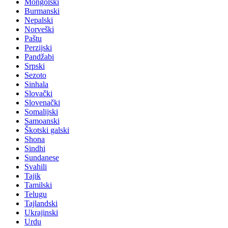
Mongolski
Burmanski
Nepalski
Norveški
Paštu
Perzijski
Pandžabi
Srpski
Sezoto
Sinhala
Slovački
Slovenački
Somalijski
Samoanski
Škotski galski
Shona
Sindhi
Sundanese
Svahili
Tajik
Tamilski
Telugu
Tajlandski
Ukrajinski
Urdu