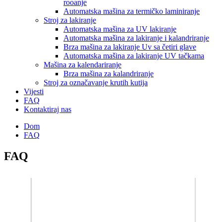
rooanje
Automatska mašina za termičko laminiranje
Stroj za lakiranje
Automatska mašina za UV lakiranje
Automatska mašina za lakiranje i kalandriranje
Brza mašina za lakiranje Uv sa četiri glave
Automatska mašina za lakiranje UV tačkama
Mašina za kalendariranje
Brza mašina za kalandriranje
Stroj za označavanje krutih kutija
Vijesti
FAQ
Kontaktiraj nas
Dom
FAQ
FAQ