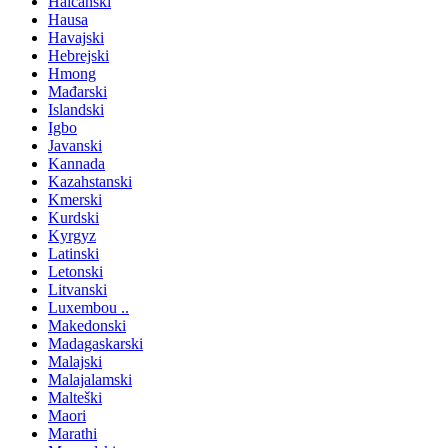
Haićanski
Hausa
Havajski
Hebrejski
Hmong
Mađarski
Islandski
Igbo
Javanski
Kannada
Kazahstanski
Kmerski
Kurdski
Kyrgyz
Latinski
Letonski
Litvanski
Luxembou ..
Makedonski
Madagaskarski
Malajski
Malajalamski
Malteški
Maori
Marathi